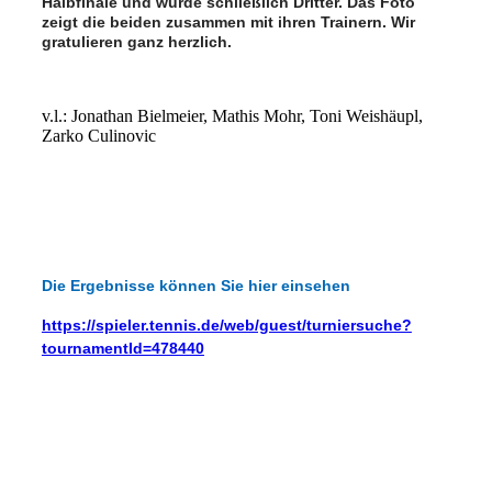
Halbfinale und wurde schließlich Dritter. Das Foto
zeigt die beiden zusammen mit ihren Trainern. Wir
gratulieren ganz herzlich.
v.l.: Jonathan Bielmeier, Mathis Mohr, Toni Weishäupl,
Zarko Culinovic
Die Ergebnisse können Sie hier einsehen
https://spieler.tennis.de/web/guest/turniersuche?
tournamentId=478440