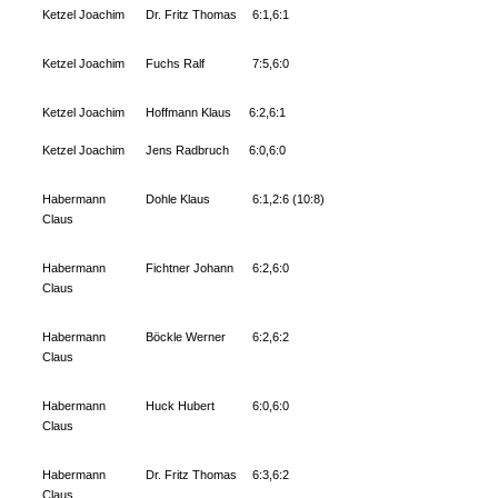
Ketzel Joachim
Dr. Fritz Thomas
6:1,6:1
Ketzel Joachim
Fuchs Ralf
7:5,6:0
Ketzel Joachim
Hoffmann Klaus
6:2,6:1
Ketzel Joachim
Jens Radbruch
6:0,6:0
Habermann
Dohle Klaus
6:1,2:6 (10:8)
Claus
Habermann
Fichtner Johann
6:2,6:0
Claus
Habermann
Böckle Werner
6:2,6:2
Claus
Habermann
Huck Hubert
6:0,6:0
Claus
Habermann
Dr. Fritz Thomas
6:3,6:2
Claus