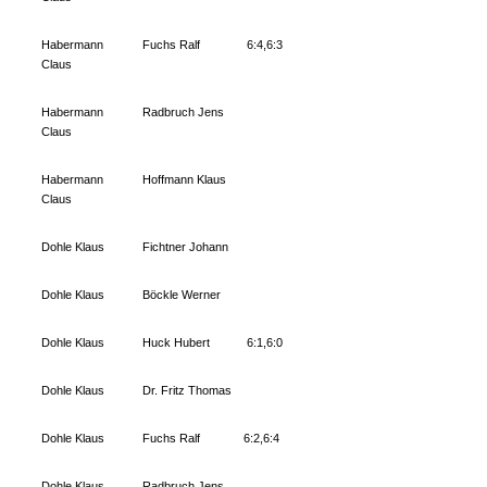
Habermann
Fuchs Ralf
6:4,6:3
Claus
Habermann
Radbruch Jens
Claus
Habermann
Hoffmann Klaus
Claus
Dohle Klaus
Fichtner Johann
Dohle Klaus
Böckle Werner
Dohle Klaus
Huck Hubert
6:1,6:0
Dohle Klaus
Dr. Fritz Thomas
Dohle Klaus
Fuchs Ralf
6:2,6:4
Dohle Klaus
Radbruch Jens