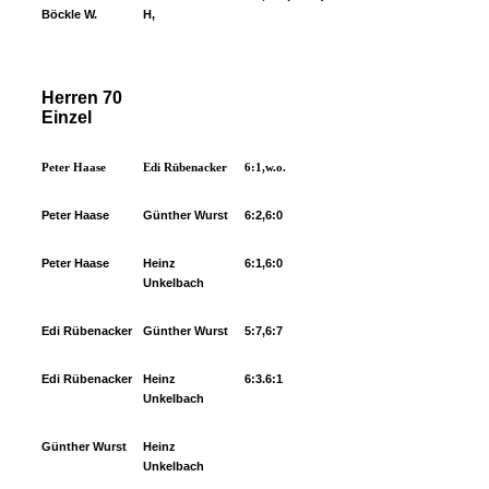
Böckle W.
H,
Herren 70
Einzel
Peter Haase
Edi Rübenacker
6:1,w.o.
Peter Haase
Günther Wurst
6:2,6:0
Peter Haase
Heinz
6:1,6:0
Unkelbach
Edi Rübenacker
Günther Wurst
5:7,6:7
Edi Rübenacker
Heinz
6:3.6:1
Unkelbach
Günther Wurst
Heinz
Unkelbach