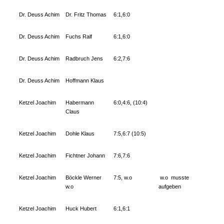
Dr. Deuss Achim
Dr. Fritz Thomas
6:1,6:0
Dr. Deuss Achim
Fuchs Ralf
6:1,6:0
Dr. Deuss Achim
Radbruch Jens
6:2,7:6
Dr. Deuss Achim
Hoffmann Klaus
Ketzel Joachim
Habermann
6:0,4:6, (10:4)
Claus
Ketzel Joachim
Dohle Klaus
7:5,6:7 (10:5)
Ketzel Joachim
Fichtner Johann
7:6,7:6
Ketzel Joachim
Böckle Werner
7:5, w.o
w.o musste
w.o
aufgeben
Ketzel Joachim
Huck Hubert
6:1,6:1