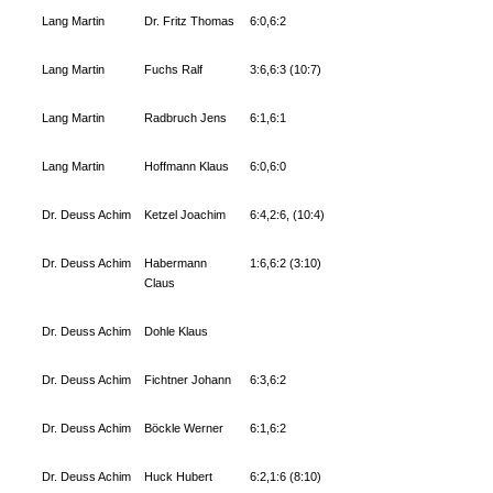
Lang Martin
Dr. Fritz Thomas
6:0,6:2
Lang Martin
Fuchs Ralf
3:6,6:3 (10:7)
Lang Martin
Radbruch Jens
6:1,6:1
Lang Martin
Hoffmann Klaus
6:0,6:0
Dr. Deuss Achim
Ketzel Joachim
6:4,2:6, (10:4)
Dr. Deuss Achim
Habermann
1:6,6:2 (3:10)
Claus
Dr. Deuss Achim
Dohle Klaus
Dr. Deuss Achim
Fichtner Johann
6:3,6:2
Dr. Deuss Achim
Böckle Werner
6:1,6:2
Dr. Deuss Achim
Huck Hubert
6:2,1:6 (8:10)