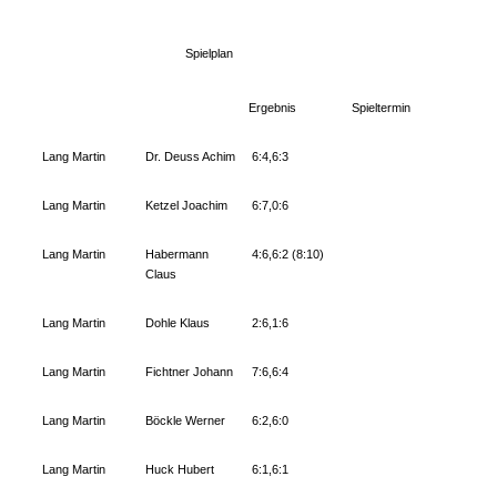
Spielplan
Ergebnis
Spieltermin
Lang Martin
Dr. Deuss Achim
6:4,6:3
Lang Martin
Ketzel Joachim
6:7,0:6
Lang Martin
Habermann
4:6,6:2 (8:10)
Claus
Lang Martin
Dohle Klaus
2:6,1:6
Lang Martin
Fichtner Johann
7:6,6:4
Lang Martin
Böckle Werner
6:2,6:0
Lang Martin
Huck Hubert
6:1,6:1