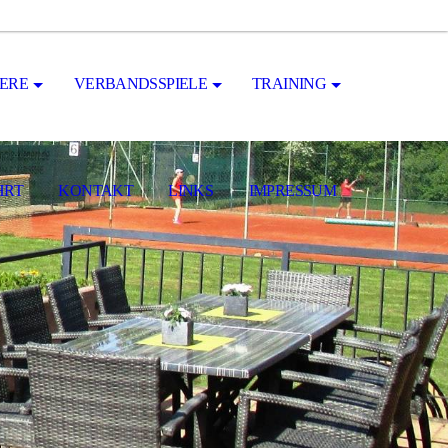
ERE
VERBANDSSPIELE
TRAINING
HRT
KONTAKT
LINKS
IMPRESSUM