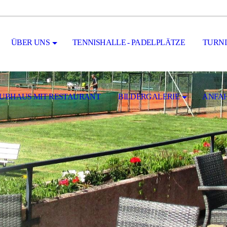
ÜBER UNS
TENNISHALLE - PADELPLÄTZE
TURNI
UBHAUS MIT RESTAURANT
BILDERGALERIE
ANFA